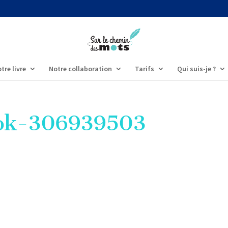
tre livre
Notre collaboration
Tarifs
Qui suis-je ?
ook-306939503