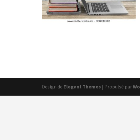
Design de
Elegant Themes
| Propulsé par
Wo