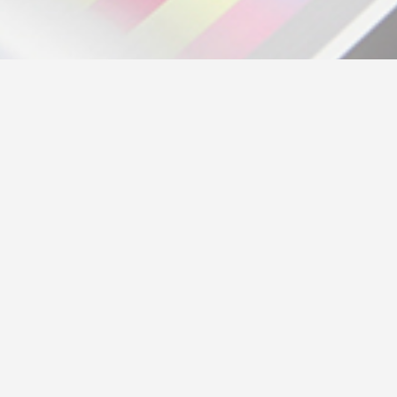
La fabrication du livre constitue un
budget bien séparé de mon travail
d’écriture : il s’agit d’un autre métier.
Je peux toutefois vous accompagner
dans cette dernière ligne
droite, jusqu’à la livraison !
Je peux vous mettre en relation avec un