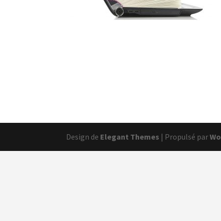
Design de
Elegant Themes
| Propulsé par
Wo