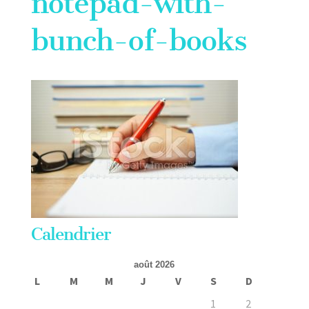
notepad-with-
bunch-of-books
Calendrier
août 2026
L
M
M
J
V
S
D
1
2