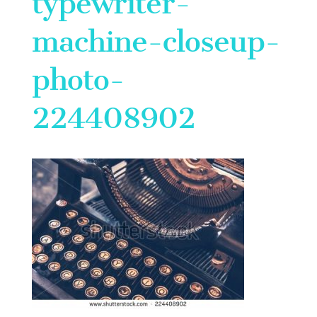
typewriter-
machine-closeup-
photo-
224408902