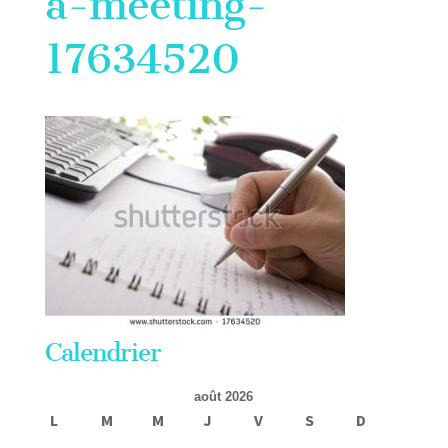
a-meeting-
17634520
Calendrier
août 2026
L
M
M
J
V
S
D