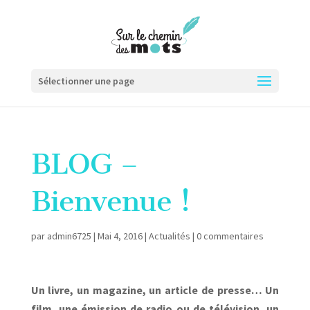
Sélectionner une page
BLOG –
Bienvenue !
par
admin6725
|
Mai 4, 2016
|
Actualités
|
0 commentaires
Un livre, un magazine, un article de presse… Un
film, une émission de radio ou de télévision, un