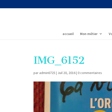
accueil
Mon métier
Vo
IMG_6152
par
admin6725
|
Juil 20, 2016
|
0 commentaires