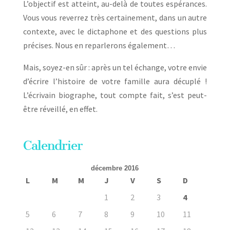
L’objectif est atteint, au-delà de toutes espérances.
Vous vous reverrez très certainement, dans un autre
contexte, avec le dictaphone et des questions plus
précises. Nous en reparlerons également…
Mais, soyez-en sûr : après un tel échange, votre envie
d’écrire l’histoire de votre famille aura décuplé !
L’écrivain biographe, tout compte fait, s’est peut-
être réveillé, en effet.
Calendrier
décembre 2016
L
M
M
J
V
S
D
1
2
3
4
5
6
7
8
9
10
11