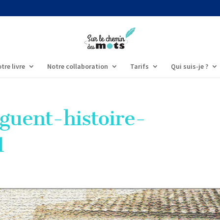
tre livre
Notre collaboration
Tarifs
Qui suis-je ?
guent-histoire-
1