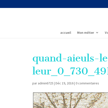
accueil
Mon métier
Vo
quand-aieuls-le
leur_0_730_49
par
admin6725
|
Déc 19, 2016
|
0 commentaires