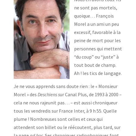
ne sont pas mortels,
quoique… François
Morel a un ami un peu
excessif, favorable à la
peine de mort pour les
personnes qui mettent
“du coup” ou “juste” à
tout bout de champ.
Ah ! les tics de langage.
Je ne vous apprends sans doute rien : le « Monsieur
Morel » des
Deschiens s
ur Canal Plus, de 1993 à 2000 –
cela ne nous rajeunit pas… – est aussi chroniqueur
tous les vendredis sur France Inter, à 9 h 55. Quelle
plume ! Nombreuses sont celles et ceux qui
attendent son billet ou le réécoutent, plus tard, sur
la page
ad hoc
. Ses chroniques radiophoniques font