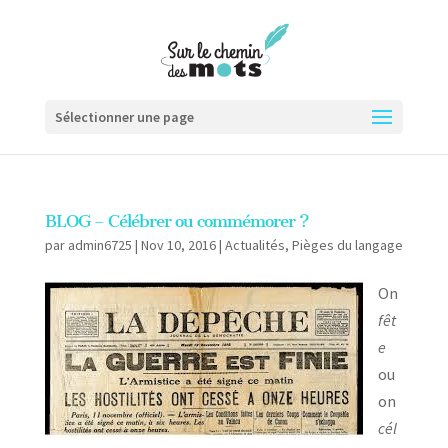
Sélectionner une page
BLOG – Célébrer ou commémorer ?
par
admin6725
|
Nov 10, 2016
|
Actualités
,
Pièges du langage
On
fêt
e
ou
on
cél