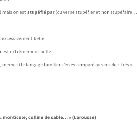
f) mais on est
stupéfié par
(du verbe stupéfier et non stupéfaire…
est excessivement belle
ier est extrêmement belle
e
, même si le langage familier s’en est emparé au sens de « très ».
« monticule, colline de sable… » (Larousse)