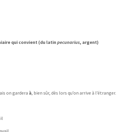
aire qui convient (du latin
pecunarius
, argent)
ais on gardera
à
, bien sûr, dès lors qu’on arrive à l’étranger.
il
avail