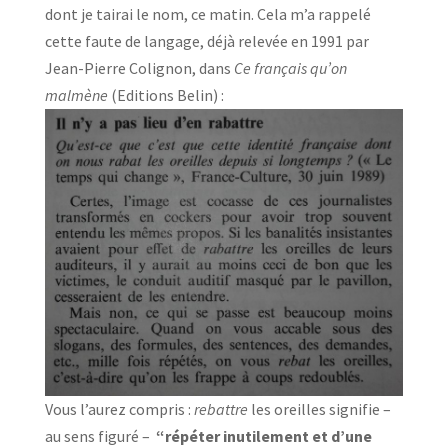
dont je tairai le nom, ce matin. Cela m’a rappelé
cette faute de langage, déjà relevée en 1991 par
Jean-Pierre Colignon, dans
Ce français qu’on
malmène
(Editions Belin) :
Vous l’aurez compris :
rebattre
les oreilles signifie –
au sens figuré –
“répéter inutilement et d’une