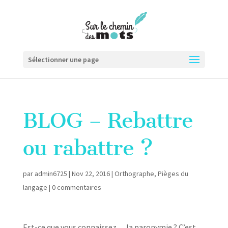
Sélectionner une page
BLOG – Rebattre
ou rabattre ?
par
admin6725
|
Nov 22, 2016
|
Orthographe
,
Pièges du
langage
|
0 commentaires
Est-ce que vous connaissez… la paronymie ? C’est